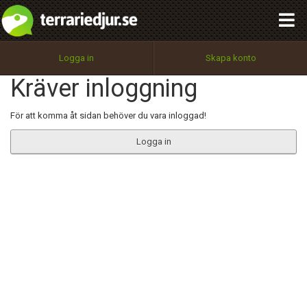
integritetspolicy
OK
Utför
Namn:
Begär nytt lösenord
Logga in
Skapa konto
Tillbaka till förstasidan
Kräver inloggning
100%
Epost:
För att komma åt sidan behöver du vara inloggad!
Logga in
Användarnamn:
Lösenord:
Privacy Policy
Terms of Service