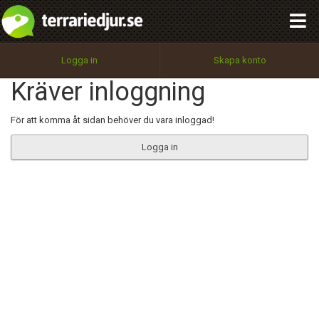
integritetspolicy
OK
Utför
Namn:
Begär nytt lösenord
Logga in
Skapa konto
Tillbaka till förstasidan
Kräver inloggning
100%
Epost:
För att komma åt sidan behöver du vara inloggad!
Logga in
Användarnamn:
Lösenord:
Privacy Policy
Terms of Service