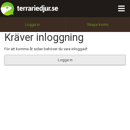
integritetspolicy
OK
Utför
Namn:
Begär nytt lösenord
Logga in
Skapa konto
Tillbaka till förstasidan
Kräver inloggning
100%
Epost:
För att komma åt sidan behöver du vara inloggad!
Logga in
Användarnamn:
Lösenord:
Privacy Policy
Terms of Service