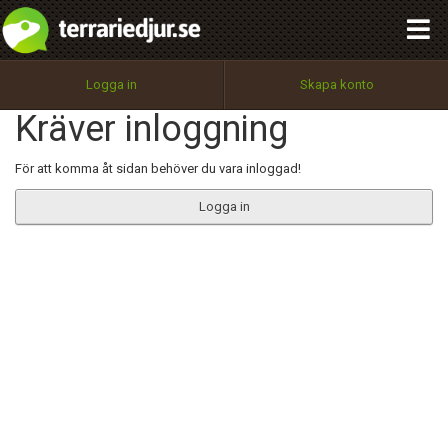
integritetspolicy
OK
Utför
Namn:
Begär nytt lösenord
Logga in
Skapa konto
Tillbaka till förstasidan
Kräver inloggning
100%
Epost:
För att komma åt sidan behöver du vara inloggad!
Logga in
Användarnamn:
Lösenord:
Privacy Policy
Terms of Service