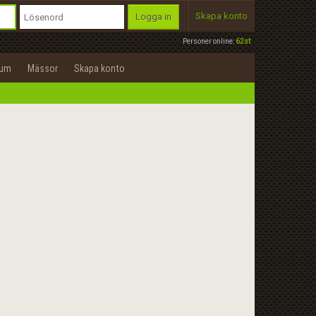
Skapa konto
Logga in
Personer online:
62st
rum
Mässor
Skapa konto