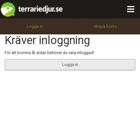
integritetspolicy
OK
Utför
Namn:
Begär nytt lösenord
Logga in
Skapa konto
Tillbaka till förstasidan
Kräver inloggning
100%
Epost:
För att komma åt sidan behöver du vara inloggad!
Logga in
Användarnamn:
Lösenord:
Privacy Policy
Terms of Service