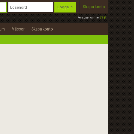
Skapa konto
Logga in
Personer online:
77st
rum
Mässor
Skapa konto