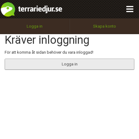
integritetspolicy
OK
Utför
Namn:
Begär nytt lösenord
Logga in
Skapa konto
Tillbaka till förstasidan
Kräver inloggning
100%
Epost:
För att komma åt sidan behöver du vara inloggad!
Logga in
Användarnamn:
Lösenord:
Privacy Policy
Terms of Service