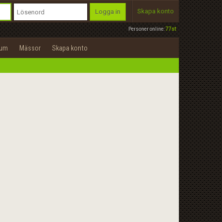
Skapa konto
Logga in
Personer online:
77st
rum
Mässor
Skapa konto