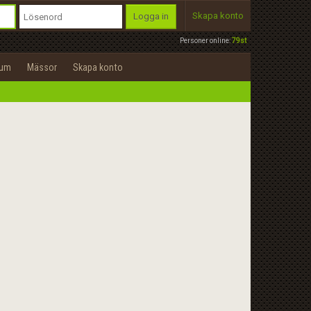
Skapa konto
Logga in
Personer online:
79st
rum
Mässor
Skapa konto