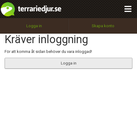
integritetspolicy
OK
Utför
Namn:
Begär nytt lösenord
Logga in
Skapa konto
Tillbaka till förstasidan
Kräver inloggning
100%
Epost:
För att komma åt sidan behöver du vara inloggad!
Logga in
Användarnamn:
Lösenord:
Privacy Policy
Terms of Service