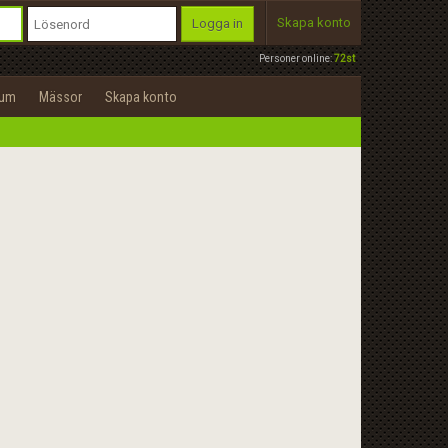
Skapa konto
Logga in
Personer online:
72st
rum
Mässor
Skapa konto