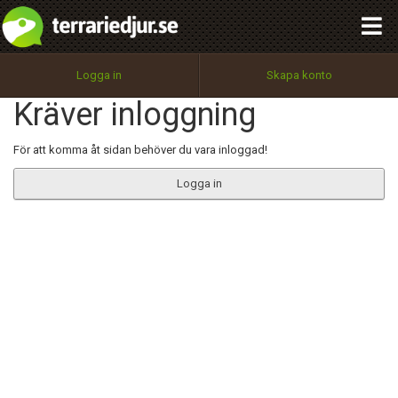
integritetspolicy
OK
Utför
Namn:
Begär nytt lösenord
Logga in
Skapa konto
Tillbaka till förstasidan
Kräver inloggning
100%
Epost:
För att komma åt sidan behöver du vara inloggad!
Logga in
Användarnamn:
Lösenord:
Privacy Policy
Terms of Service