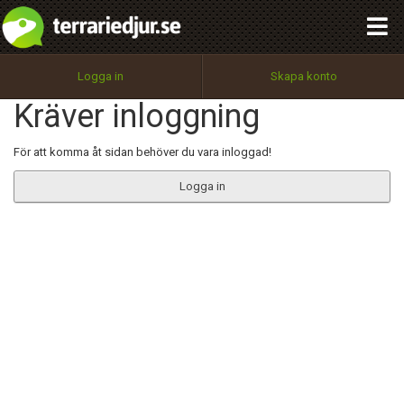
integritetspolicy
OK
Utför
Namn:
Begär nytt lösenord
Logga in
Skapa konto
Tillbaka till förstasidan
Kräver inloggning
100%
Epost:
För att komma åt sidan behöver du vara inloggad!
Logga in
Användarnamn:
Lösenord:
Privacy Policy
Terms of Service