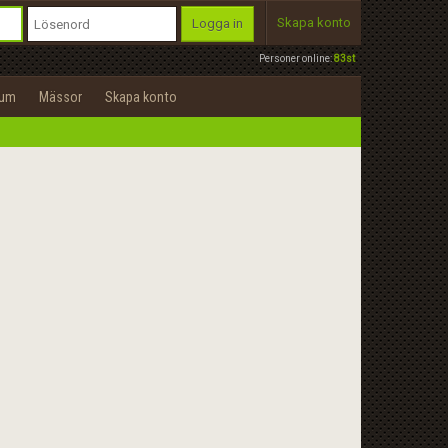
Skapa konto
Logga in
Personer online:
83st
rum
Mässor
Skapa konto