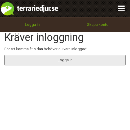
integritetspolicy
OK
Utför
Namn:
Begär nytt lösenord
Logga in
Skapa konto
Tillbaka till förstasidan
Kräver inloggning
100%
Epost:
För att komma åt sidan behöver du vara inloggad!
Logga in
Användarnamn:
Lösenord:
Privacy Policy
Terms of Service