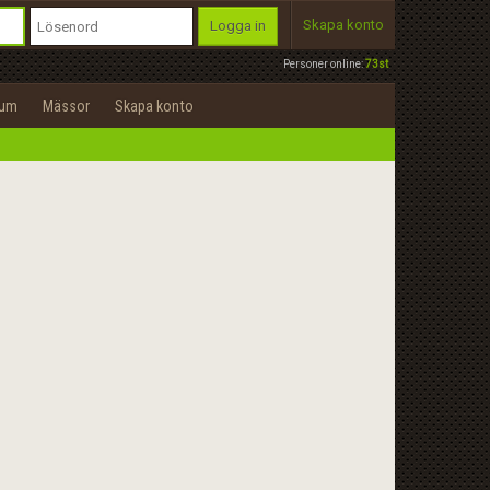
Skapa konto
Logga in
Personer online:
73st
rum
Mässor
Skapa konto