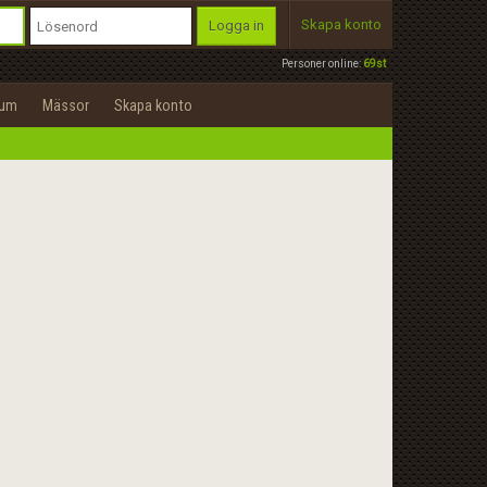
Skapa konto
Logga in
Personer online:
69st
rum
Mässor
Skapa konto