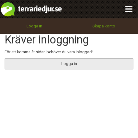
integritetspolicy
OK
Utför
Namn:
Begär nytt lösenord
Logga in
Skapa konto
Tillbaka till förstasidan
Kräver inloggning
100%
Epost:
För att komma åt sidan behöver du vara inloggad!
Logga in
Användarnamn:
Lösenord:
Privacy Policy
Terms of Service