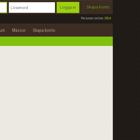
Skapa konto
Logga in
Personer online:
28st
rum
Mässor
Skapa konto