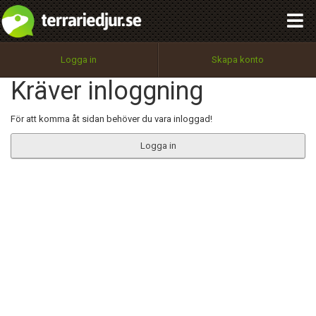
integritetspolicy
OK
Utför
Namn:
Begär nytt lösenord
Logga in
Skapa konto
Tillbaka till förstasidan
Kräver inloggning
100%
Epost:
För att komma åt sidan behöver du vara inloggad!
Logga in
Användarnamn:
Lösenord:
Privacy Policy
Terms of Service