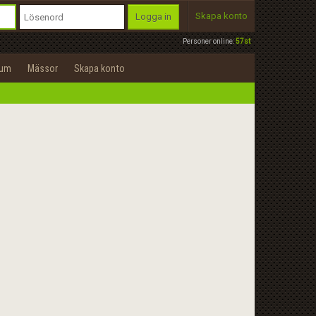
Skapa konto
Logga in
Personer online:
57st
rum
Mässor
Skapa konto