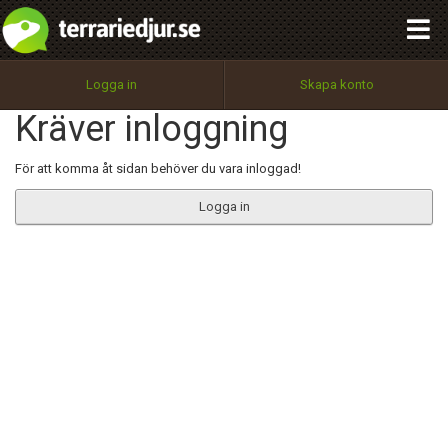
integritetspolicy
OK
Utför
Namn:
Begär nytt lösenord
Logga in
Skapa konto
Tillbaka till förstasidan
Kräver inloggning
100%
Epost:
För att komma åt sidan behöver du vara inloggad!
Logga in
Användarnamn:
Lösenord:
Privacy Policy
Terms of Service