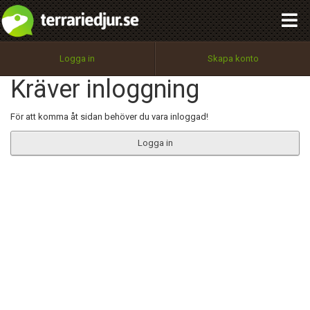
integritetspolicy
OK
Utför
Namn:
Begär nytt lösenord
Logga in
Skapa konto
Tillbaka till förstasidan
Kräver inloggning
100%
Epost:
För att komma åt sidan behöver du vara inloggad!
Logga in
Användarnamn:
Lösenord:
Privacy Policy
Terms of Service