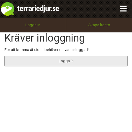
integritetspolicy
OK
Utför
Namn:
Begär nytt lösenord
Logga in
Skapa konto
Tillbaka till förstasidan
Kräver inloggning
100%
Epost:
För att komma åt sidan behöver du vara inloggad!
Logga in
Användarnamn:
Lösenord:
Privacy Policy
Terms of Service