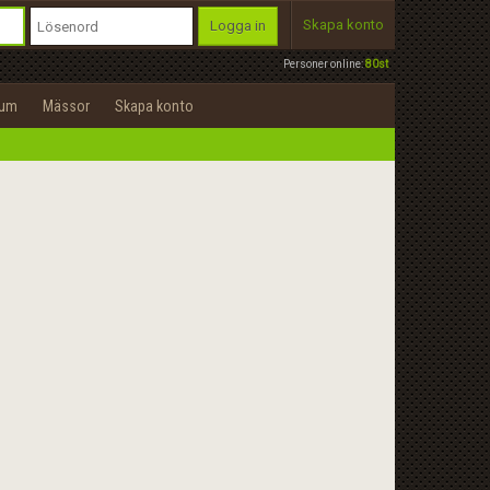
Skapa konto
Logga in
Personer online:
80st
rum
Mässor
Skapa konto