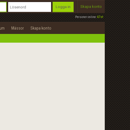
Skapa konto
Logga in
Personer online:
67st
rum
Mässor
Skapa konto