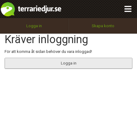
integritetspolicy
OK
Utför
Namn:
Begär nytt lösenord
Logga in
Skapa konto
Tillbaka till förstasidan
Kräver inloggning
100%
Epost:
För att komma åt sidan behöver du vara inloggad!
Logga in
Användarnamn:
Lösenord:
Privacy Policy
Terms of Service