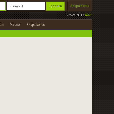
Skapa konto
Logga in
Personer online:
66st
rum
Mässor
Skapa konto