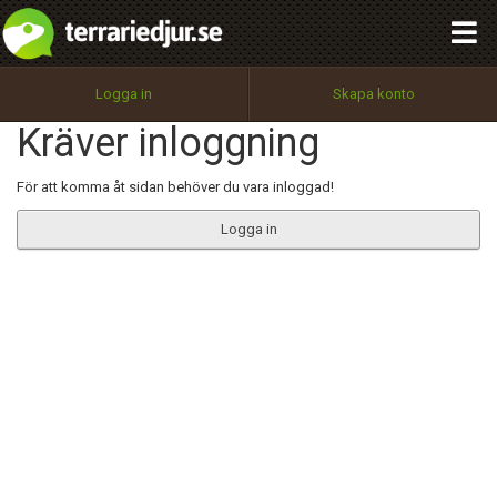
integritetspolicy
OK
Utför
Namn:
Begär nytt lösenord
Logga in
Skapa konto
Tillbaka till förstasidan
Kräver inloggning
100%
Epost:
För att komma åt sidan behöver du vara inloggad!
Logga in
Användarnamn:
Lösenord:
Privacy Policy
Terms of Service