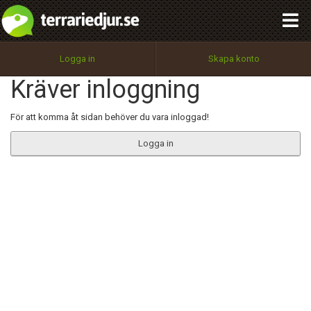
integritetspolicy
OK
Utför
Namn:
Begär nytt lösenord
Logga in
Skapa konto
Tillbaka till förstasidan
Kräver inloggning
100%
Epost:
För att komma åt sidan behöver du vara inloggad!
Logga in
Användarnamn:
Lösenord:
Privacy Policy
Terms of Service