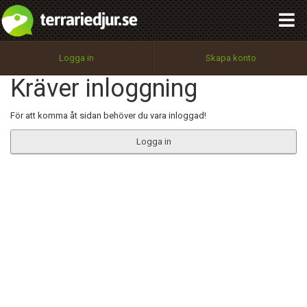
integritetspolicy
OK
Utför
Namn:
Begär nytt lösenord
Logga in
Skapa konto
Tillbaka till förstasidan
Kräver inloggning
100%
Epost:
För att komma åt sidan behöver du vara inloggad!
Logga in
Användarnamn:
Lösenord:
Privacy Policy
Terms of Service