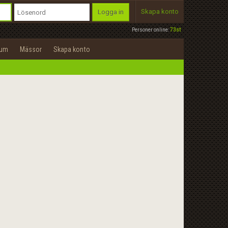
Skapa konto
Logga in
Personer online:
73st
rum
Mässor
Skapa konto