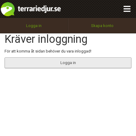
integritetspolicy
OK
Utför
Namn:
Begär nytt lösenord
Logga in
Skapa konto
Tillbaka till förstasidan
Kräver inloggning
100%
Epost:
För att komma åt sidan behöver du vara inloggad!
Logga in
Användarnamn:
Lösenord:
Privacy Policy
Terms of Service