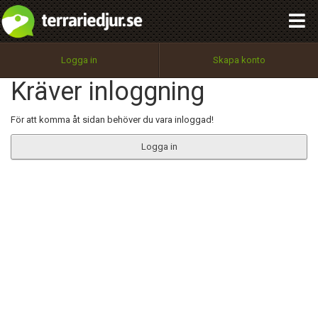
integritetspolicy
OK
Utför
Namn:
Begär nytt lösenord
Logga in
Skapa konto
Tillbaka till förstasidan
Kräver inloggning
100%
Epost:
För att komma åt sidan behöver du vara inloggad!
Logga in
Användarnamn:
Lösenord:
Privacy Policy
Terms of Service