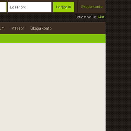
Skapa konto
Logga in
Personer online:
64st
rum
Mässor
Skapa konto