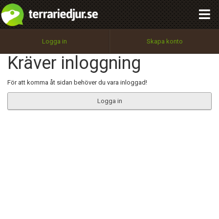
integritetspolicy
OK
Utför
Namn:
Begär nytt lösenord
Logga in
Skapa konto
Tillbaka till förstasidan
Kräver inloggning
100%
Epost:
För att komma åt sidan behöver du vara inloggad!
Logga in
Användarnamn:
Lösenord:
Privacy Policy
Terms of Service