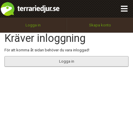
integritetspolicy
OK
Utför
Namn:
Begär nytt lösenord
Logga in
Skapa konto
Tillbaka till förstasidan
Kräver inloggning
100%
Epost:
För att komma åt sidan behöver du vara inloggad!
Logga in
Användarnamn:
Lösenord:
Privacy Policy
Terms of Service