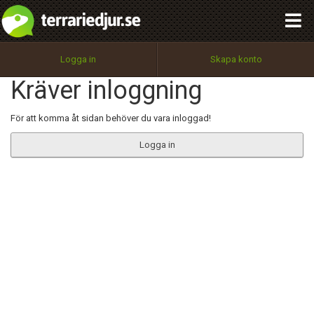
integritetspolicy
OK
Utför
Namn:
Begär nytt lösenord
Logga in
Skapa konto
Tillbaka till förstasidan
Kräver inloggning
100%
Epost:
För att komma åt sidan behöver du vara inloggad!
Logga in
Användarnamn:
Lösenord:
Privacy Policy
Terms of Service