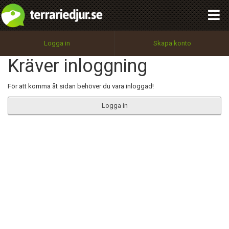
integritetspolicy
OK
Utför
Namn:
Begär nytt lösenord
Logga in
Skapa konto
Tillbaka till förstasidan
Kräver inloggning
100%
Epost:
För att komma åt sidan behöver du vara inloggad!
Logga in
Användarnamn:
Lösenord:
Privacy Policy
Terms of Service