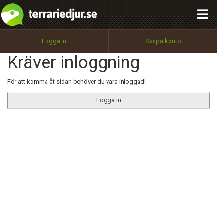
integritetspolicy
OK
Utför
Namn:
Begär nytt lösenord
Logga in
Skapa konto
Tillbaka till förstasidan
Kräver inloggning
100%
Epost:
För att komma åt sidan behöver du vara inloggad!
Logga in
Användarnamn:
Lösenord:
Privacy Policy
Terms of Service