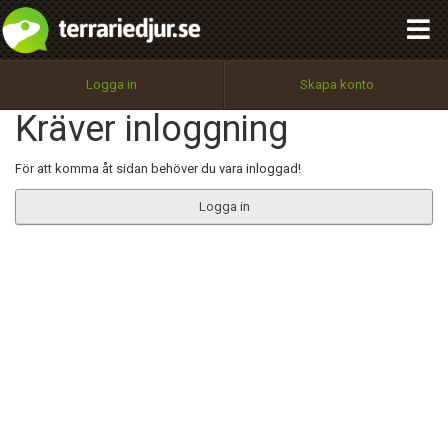
integritetspolicy
OK
Utför
Namn:
Begär nytt lösenord
Logga in
Skapa konto
Tillbaka till förstasidan
Kräver inloggning
100%
Epost:
För att komma åt sidan behöver du vara inloggad!
Logga in
Användarnamn:
Lösenord:
Privacy Policy
Terms of Service