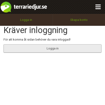
integritetspolicy
OK
Utför
Namn:
Begär nytt lösenord
Logga in
Skapa konto
Tillbaka till förstasidan
Kräver inloggning
100%
Epost:
För att komma åt sidan behöver du vara inloggad!
Logga in
Användarnamn:
Lösenord:
Privacy Policy
Terms of Service