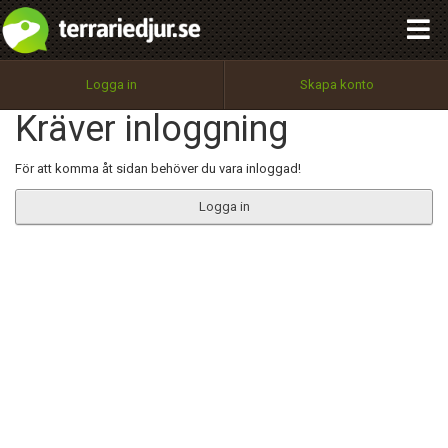
integritetspolicy
OK
Utför
Namn:
Begär nytt lösenord
Logga in
Skapa konto
Tillbaka till förstasidan
Kräver inloggning
100%
Epost:
För att komma åt sidan behöver du vara inloggad!
Logga in
Användarnamn:
Lösenord:
Privacy Policy
Terms of Service