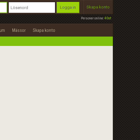
Skapa konto
Logga in
Personer online:
40st
rum
Mässor
Skapa konto