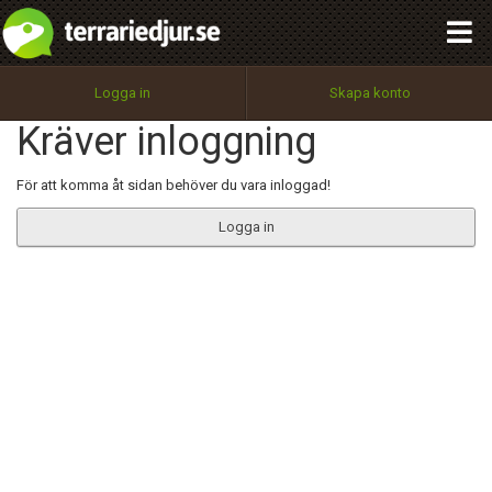
integritetspolicy
OK
Utför
Namn:
Begär nytt lösenord
Logga in
Skapa konto
Tillbaka till förstasidan
Kräver inloggning
100%
Epost:
För att komma åt sidan behöver du vara inloggad!
Logga in
Användarnamn:
Lösenord:
Privacy Policy
Terms of Service