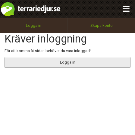
integritetspolicy
OK
Utför
Namn:
Begär nytt lösenord
Logga in
Skapa konto
Tillbaka till förstasidan
Kräver inloggning
100%
Epost:
För att komma åt sidan behöver du vara inloggad!
Logga in
Användarnamn:
Lösenord:
Privacy Policy
Terms of Service