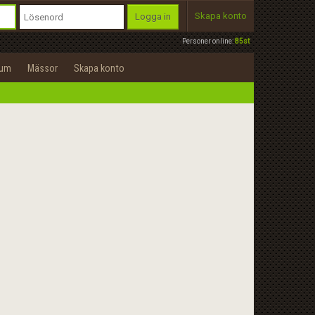
Skapa konto
Logga in
Personer online:
85st
rum
Mässor
Skapa konto