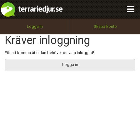
integritetspolicy
OK
Utför
Namn:
Begär nytt lösenord
Logga in
Skapa konto
Tillbaka till förstasidan
Kräver inloggning
100%
Epost:
För att komma åt sidan behöver du vara inloggad!
Logga in
Användarnamn:
Lösenord:
Privacy Policy
Terms of Service