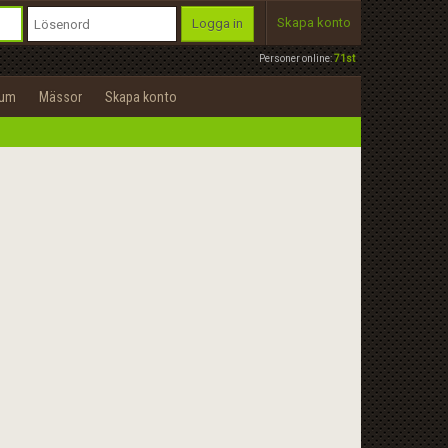
Skapa konto
Logga in
Personer online:
71st
rum
Mässor
Skapa konto